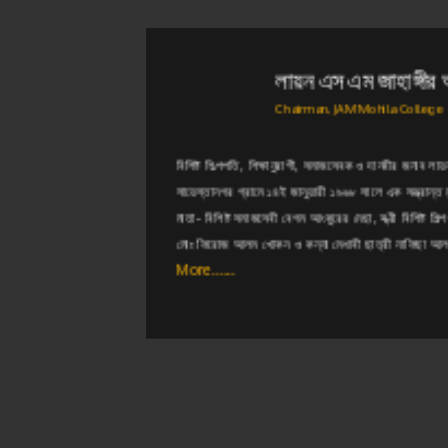
লায়ন এস এম জাহাঙ্গীর
Chairman, JAM Mohila College
েলার
বিশিষ্ট শিল্পপতি, শিক্ষানুরাগী, সমাজসেবক ও দানবীর জনাব
র বিক্রম,
সায়েস্তানগর গ্রামে ১৪ই জানুয়ারী ১৯৬৮ সালে এক সম্ভ্রান্ত ম
শিষ্ট শিল্পপতি
মাতা- বিশিষ্ট সমাজসেবী বেগম আংকুরের নেছা, স্ত্রী বিশিষ্ট শি
মোঃ ফিরোজ আলম খোকন ও কন্যা মেধাবী ছাত্রী নাফিছা আ
More......