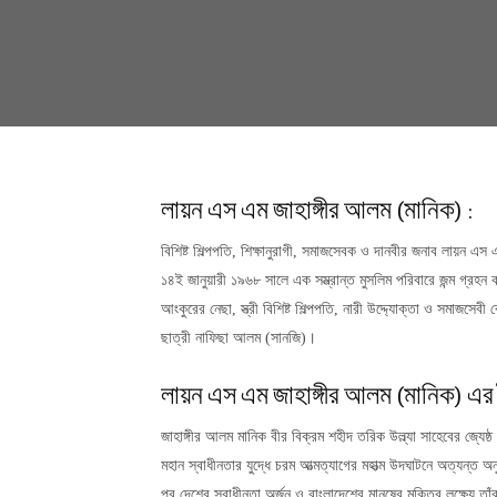
লায়ন এস এম জাহাঙ্গীর আলম (মানিক) :
বিশিষ্ট শিল্পপতি, শিক্ষানুরাগী, সমাজসেবক ও দানবীর জনাব লায়ন এ
১৪ই জানুয়ারী ১৯৬৮ সালে এক সম্ভ্রান্ত মুসলিম পরিবারে জন্ম গ্রহন 
আংকুরের নেছা, স্ত্রী বিশিষ্ট শিল্পপতি, নারী উদ্দ্যোক্তা ও সমাজস
ছাত্রী নাফিছা আলম (সানজি)।
লায়ন এস এম জাহাঙ্গীর আলম (মানিক) এর 
জাহাঙ্গীর আলম মানিক বীর বিক্রম শহীদ তরিক উল্ল্যা সাহেবের জ্যেষ্ঠ
মহান স্বাধীনতার যুদ্ধে চরম আত্মত্যাগের মহাত্ম উদঘাটনে অত্যন্ত
পর দেশের স্বাধীনতা অর্জন ও বাংলাদেশের মানুষের মুক্তির লক্ষ্যে ত